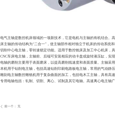
电气主轴是数控机床领域的一项新技术，它是电机与主轴的有机结合。高
床主轴的传动结构为“二合一”，使主轴部件相对独立于机床的传动系统和
切削中心电主轴，零转速锁定功能。适用于数控铣床及加工中心机床，
CNC车床电主轴，主轴前、后端可安装相应的动卡盘或旋转液压缸，实
电轴的磨削主要用于表面磨床，以提高磨削线速度和表面质量。主轴采
本机用于钻削电主轴，包括高速钻削印刷电路板电主轴，常用的气动静
雕刻电主轴数控雕铣机用于复杂曲面的加工，包括电木工主轴，具有高
专用电轴包括：轧制、切割、离心、试制及其它电轴。高速离心电主轴
前一个：
无
ꄴ