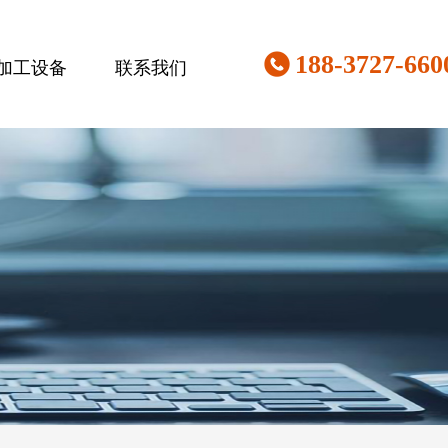
188-3727-660
加工设备
联系我们