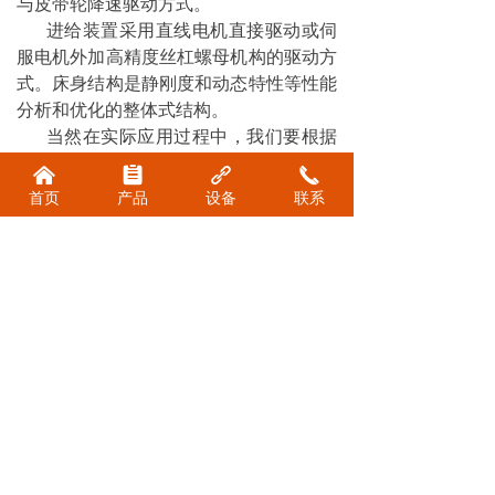
与皮带轮降速驱动方式。
进给装置采用直线电机直接驱动或伺
服电机外加高精度丝杠螺母机构的驱动方
式。床身结构是静刚度和动态特性等性能
分析和优化的整体式结构。
当然在实际应用过程中，我们要根据
实际情况，选择合适的主轴产品，当然主
낀
뀳
끑
끅
轴的精度越高，生产加工的效率和精度也
首页
产品
设备
联系
就越高。新程轴业从事机械主轴、电主轴
的生产加工，欢迎您来电进行咨询。
前一个：
电主轴
ꄴ
后一个：
精密机床主轴
ꄲ
安阳市新程轴业机械
电话：
0372-2719357