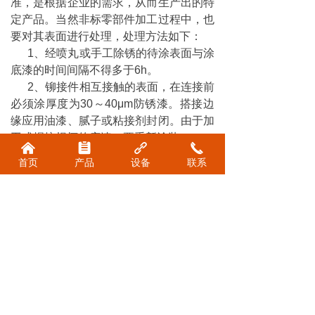
准，是根据企业的需求，从而生产出的特
定产品。当然非标零部件加工过程中，也
要对其表面进行处理，处理方法如下：
1、经喷丸或手工除锈的待涂表面与涂
底漆的时间间隔不得多于6h。
2、铆接件相互接触的表面，在连接前
必须涂厚度为30～40μm防锈漆。搭接边
缘应用油漆、腻子或粘接剂封闭。由于加
工或焊接损坏的底漆，要重新涂装。
낀
뀳
끑
끅
以上就是我们在处理非标零部件时的
首页
产品
设备
联系
一些方法，只有严格的生产加工工艺，才
能够生产出合格的产品。如果您想要了解
更多产品信息，欢迎您来电咨询我们。
前一个：
无
ꄴ
后一个：
非标配件加工
ꄲ