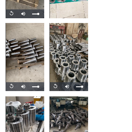
Replay
Remaining
-0:00
Loaded
:
Loaded
:
Progress
:
Progress
:
Mute
Fullscreen
Mute
0%
0%
0%
0%
Time
Replay
Replay
Remaining
-0:00
Remaining
-0:00
Loaded
:
Loaded
:
Progress
:
Progress
:
Mute
Fullscreen
Mute
0%
0%
0%
0%
Time
Time